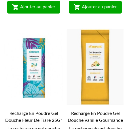


Ajouter au panier
Ajouter au panier
Recharge En Poudre Gel
Recharge En Poudre Gel
Douche Fleur De Tiaré 25Gr
Douche Vanille Gourmande
-Pimpant-
25Gr -Pimpant-
La recharge de gel douche
La recharge de gel douche