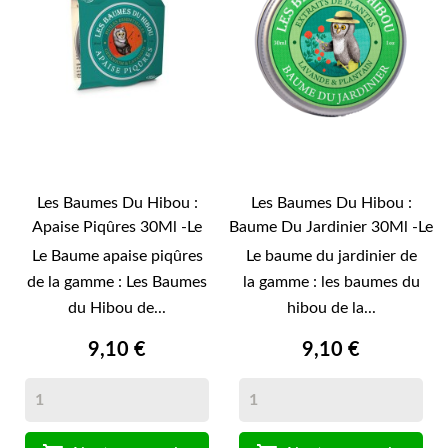
Les Baumes Du Hibou :
Les Baumes Du Hibou :
Apaise Piqûres 30Ml -Le
Baume Du Jardinier 30Ml -Le
Secret Naturel-
Secret Naturel-
Le Baume apaise piqûres
Le baume du jardinier de
de la gamme : Les Baumes
la gamme : les baumes du
du Hibou de...
hibou de la...
9,10 €
9,10 €