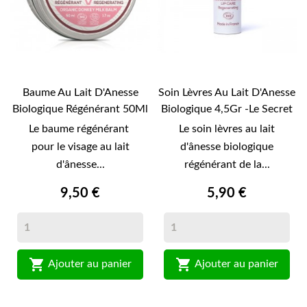
Baume Au Lait D'Anesse
Soin Lèvres Au Lait D'Anesse
Biologique Régénérant 50Ml
Biologique 4,5Gr -Le Secret
-Le Secret...
Naturel-
Le baume régénérant
Le soin lèvres au lait
pour le visage au lait
d'ânesse biologique
d'ânesse...
régénérant de la...
9,50 €
5,90 €


Ajouter au panier
Ajouter au panier