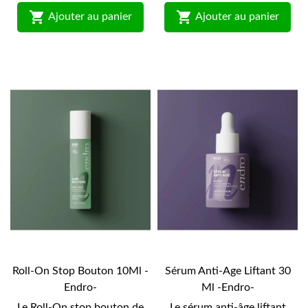


Ajouter au panier
Ajouter au panier
Roll-On Stop Bouton 10Ml -
Sérum Anti-Age Liftant 30
Endro-
Ml -Endro-
Le Roll-On stop bouton de
Le sérum anti-âge liftant