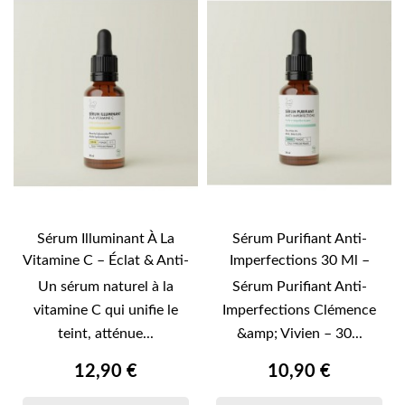
Sérum Illuminant À La
Sérum Purifiant Anti-
Vitamine C – Éclat & Anti-
Imperfections 30 Ml –
Taches –...
Clémence & Vivien
Un sérum naturel à la
Sérum Purifiant Anti-
vitamine C qui unifie le
Imperfections Clémence
teint, atténue...
&amp; Vivien – 30...
12,90 €
10,90 €