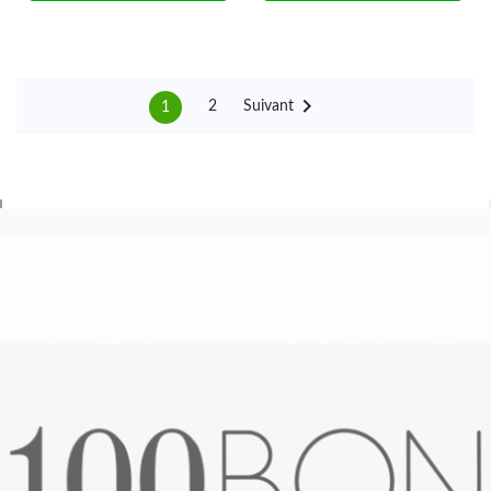

Suivant
2
1