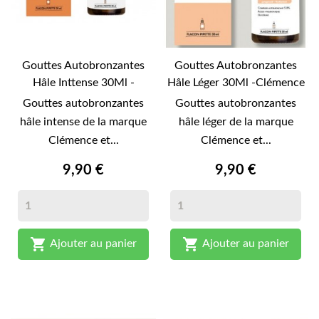
Gouttes Autobronzantes
Gouttes Autobronzantes
Hâle Inttense 30Ml -
Hâle Léger 30Ml -Clémence
Clémence Et Vivien-
& Vivien-
Gouttes autobronzantes
Gouttes autobronzantes
hâle intense de la marque
hâle léger de la marque
Clémence et...
Clémence et...
9,90 €
9,90 €


Ajouter au panier
Ajouter au panier