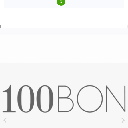
1

