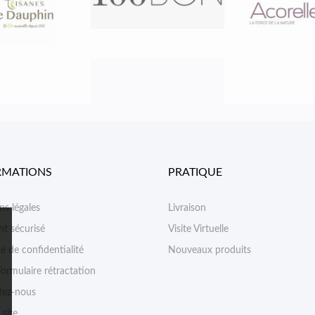
RMATIONS
PRATIQUE
s légales
Livraison
t sécurisé
Visite Virtuelle
ue de confidentialité
Nouveaux produits
ormulaire rétractation
tez-nous
 site